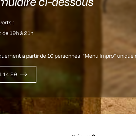
rmulaire ci-dessous
erts :
t de 19h à 21h
iquement à partir de 10 personnes “Menu Impro” unique 
4 14 59