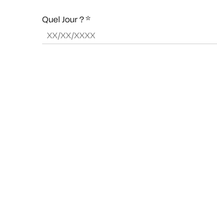
Quel Jour ?
*
Heure d'arrivée
*
Intolérances alimentaires
végétarien
végan
sans gluten
Commentaire